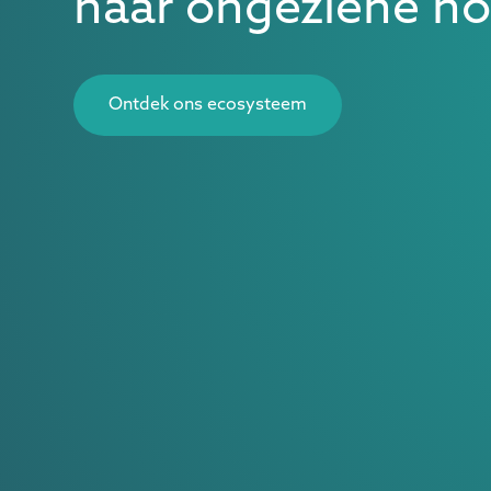
naar ongeziene h
Ontdek ons ecosysteem